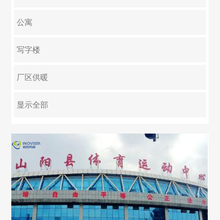
淘宝企业店铺
公寓
写字楼
厂区供暖
大型集中供暖
游泳池
学校
医院
养殖
反季节绿化
别墅
显示全部