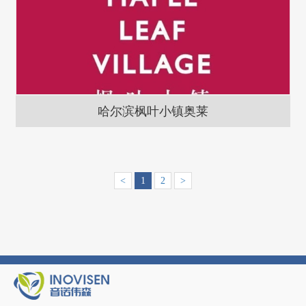
哈尔滨枫叶小镇奥莱
<
1
2
>