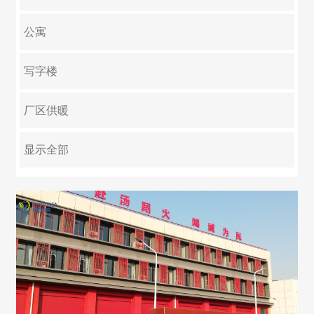
淘宝企业店铺
公寓
写字楼
厂区供暖
大型集中供暖
游泳池
学校
医院
养殖
反季节绿化
别墅
显示全部