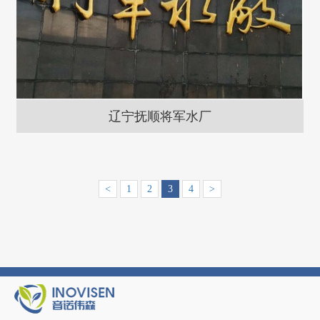
辽宁抚顺将军水厂
<
1
2
3
4
>