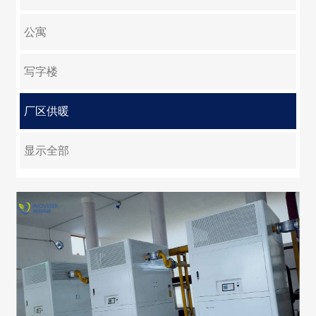
淘宝企业店铺
公寓
写字楼
厂区供暖
大型集中供暖
游泳池
学校
医院
养殖
反季节绿化
别墅
显示全部